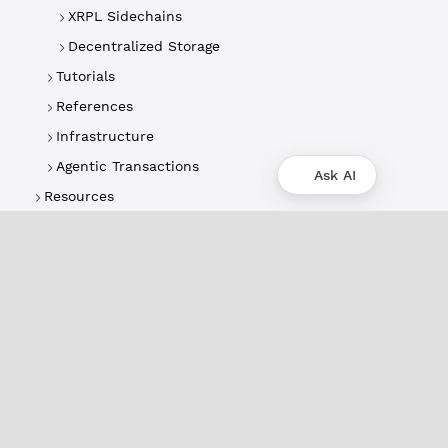
XRPL Sidechains
Decentralized Storage
Tutorials
References
Infrastructure
Agentic Transactions
Ask AI
Resources
About
XRPL Overview
Use Cases & Projects
History
Impact
XRPL Foundation