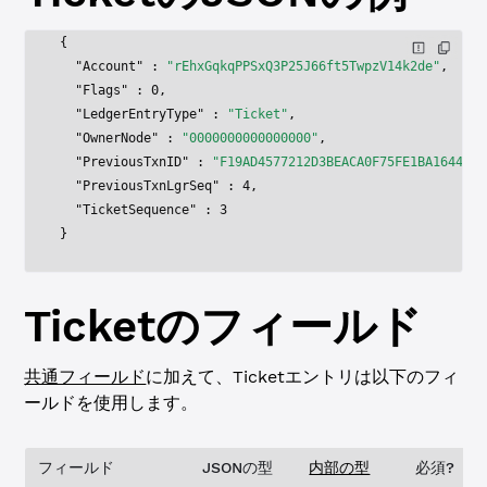
{
  "Account"
 : 
"rEhxGqkqPPSxQ3P25J66ft5TwpzV14k2de"
,
  "Flags"
 : 
0
,
  "LedgerEntryType"
 : 
"Ticket"
,
  "OwnerNode"
 : 
"0000000000000000"
,
  "PreviousTxnID"
 : 
"F19AD4577212D3BEACA0F75FE1BA1644F2E
  "PreviousTxnLgrSeq"
 : 
4
,
  "TicketSequence"
 : 
3
}
Ticket
のフィールド
共通フィールド
に加えて、
Ticket
エントリは以下のフィ
ールドを使用します。
フィールド
JSONの型
内部の型
必須?