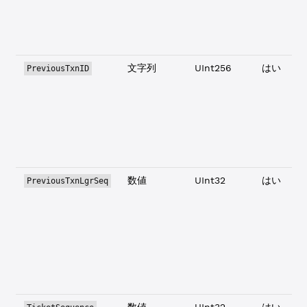
文字列
UInt256
はい
PreviousTxnID
数値
UInt32
はい
PreviousTxnLgrSeq