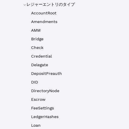
レジャーエントリのタイプ
AccountRoot
Amendments
AMM
Bridge
Check
Credential
Delegate
DepositPreauth
DID
DirectoryNode
Escrow
FeeSettings
LedgerHashes
Loan