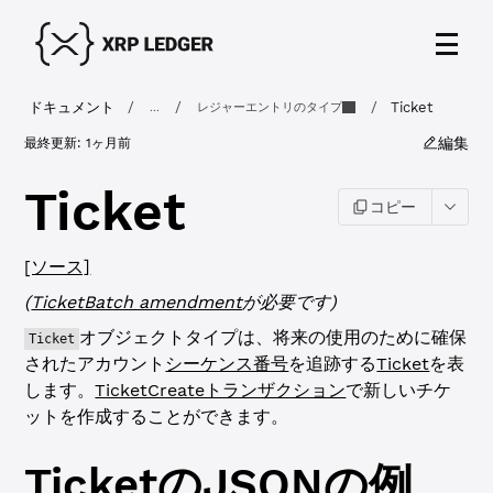
ドキュメント
/
/
/
Ticket
...
レジャーエントリのタイプ
編集
最終更新:
1ヶ月前
Ticket
コピー
[ソース]
(
TicketBatch amendment
が必要です)
オブジェクトタイプは、将来の使用のために確保
Ticket
されたアカウント
シーケンス番号
を追跡する
Ticket
を表
します。
TicketCreateトランザクション
で新しいチケ
ットを作成することができます。
Ticket
のJSONの例