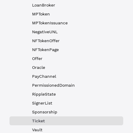
LoanBroker
MPToken
MPTokenIssuance
NegativeUNL
NFTokenOffer
NFTokenPage
Offer
Oracle
PayChannel
PermissionedDomain
RippleState
SignerList
Sponsorship
Ticket
Vault