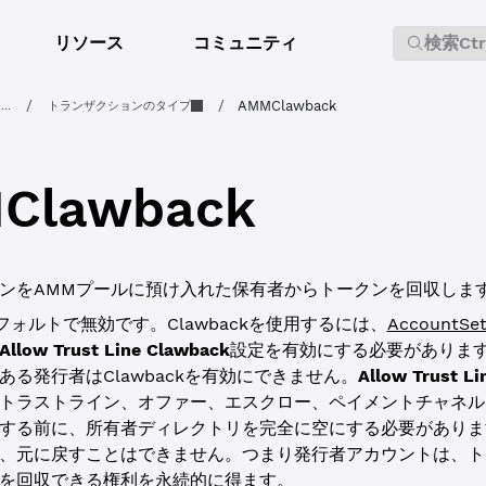
リソース
コミュニティ
検索
Ct
/
/
AMMClawback
...
トランザクションのタイプ
Clawback
ンをAMMプールに預け入れた保有者からトークンを回収しま
はデフォルトで無効です。Clawbackを使用するには、
Account
Allow Trust Line Clawback
設定を有効にする必要がありま
ある発行者はClawbackを有効にできません。
Allow Trust L
トラストライン、オファー、エスクロー、ペイメントチャネル
する前に、所有者ディレクトリを完全に空にする必要があります。
、元に戻すことはできません。つまり発行者アカウントは、ト
を回収できる権利を永続的に得ます。