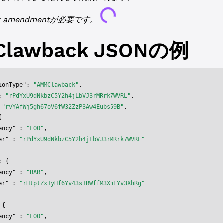
Loading...
k
amendment
が必要です。
lawback
JSONの例
ionType"
: 
"AMMClawback"
,
: 
"rPdYxU9dNkbzC5Y2h4jLbVJ3rMRrk7WVRL"
,
 
"rvYAfWj5gh67oV6fW32ZzP3Aw4Eubs59B"
,
{
ency"
 : 
"FOO"
,
er"
 : 
"rPdYxU9dNkbzC5Y2h4jLbVJ3rMRrk7WVRL"
: {
ency"
 : 
"BAR"
,
er"
 : 
"rHtptZx1yHf6Yv43s1RWffM3XnEYv3XhRg"
 {
ency"
 : 
"FOO"
,