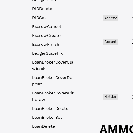
DIDDelete
DIDSet
Asset2
EscrowCancel
EscrowCreate
Amount
EscrowFinish
LedgerStateFix
LoanBrokerCoverCla
wback
LoanBrokerCoverDe
posit
LoanBrokerCoverWit
Holder
hdraw
LoanBrokerDelete
LoanBrokerSet
AMM
LoanDelete