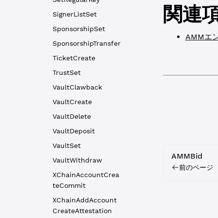
関連
SignerListSet
SponsorshipSet
AMMエ
SponsorshipTransfer
TicketCreate
TrustSet
VaultClawback
VaultCreate
VaultDelete
VaultDeposit
VaultSet
AMMBid
VaultWithdraw
前のページ
XChainAccountCrea
teCommit
XChainAddAccount
CreateAttestation