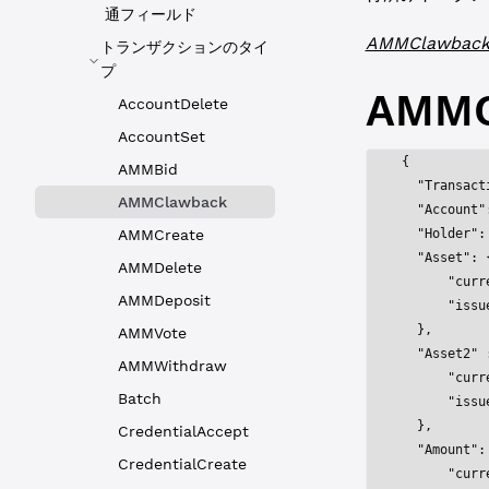
通フィールド
AMMClawbac
トランザクションのタイ
プ
AMMC
AccountDelete
AccountSet
{
AMMBid
  "Transact
AMMClawback
  "Account"
AMMCreate
  "Holder"
:
  "Asset"
: 
AMMDelete
      "curr
AMMDeposit
      "issu
  },
AMMVote
  "Asset2"
 
AMMWithdraw
      "curr
Batch
      "issu
  },
CredentialAccept
  "Amount"
:
CredentialCreate
      "curr