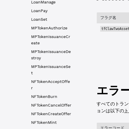
LoanManage
LoanPay
フラグ名
LoanSet
MPTokenAuthorize
tfClawTwoAsse
MPTokenIssuanceCr
eate
MPTokenIssuanceDe
stroy
MPTokenIssuanceSe
t
NFTokenAcceptOffe
エラ
r
NFTokenBurn
すべてのトラン
NFTokenCancelOffer
ョンは以下の
ト
NFTokenCreateOffer
NFTokenMint
エラーコード