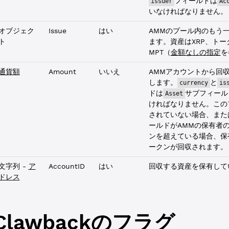
フィールドは
issuer
Ac
いなければなりません。
オブジェク
Issue
はい
AMMのプール内のもう
ト
ます。資産はXRP、トー
MPT（
金額なしの指定
を
通貨額
Amount
いいえ
AMMアカウントから回
します。
と
currency
is
ドは
サブフィール
Asset
ければなりません。この
されていない場合、また
ールドがAMMの保有者
ンを超えている場合、保
ークンが回収されます。
文字列 -
ア
AccountID
はい
回収する資産を保有して
ドレス
Clawbackのフラグ