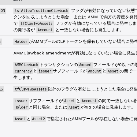
フラグが有効になっていない状態で
ION
lsfAllowTrustlineClawback
クンを回収しようとした場合、または AMM で両方の資産を発
で
フラグが有効になっている場合に発生しま
tfClawTwoAssets
の発行者が
と一致しない場合にも発生します。
Account
がAMMプールのLPトークンを保有していない場合に発
E
Holder
AMMClawback amendment
が有効になっていない場合に発生
トランザクションの
フィールドが0以下の
AMMClawback
Amount
と
サブフィールドが
と
の間で一
currency
issuer
Amount
Asset
生します。
以外のフラグを有効にしようとした場合に発
AG
tfClawTwoAssets
サブフィールドが
と
の間で一致しない場
issuer
Asset
Account
と同じ場合、または
がXRPの場合に発生します。
Holder
Asset
と
で指定されたAMMプールが存在しない場合に
Asset
Asset2