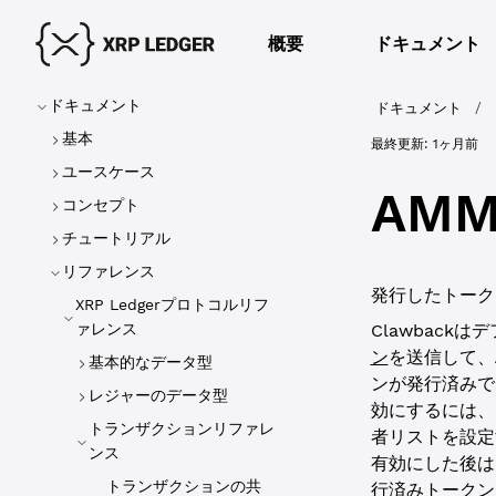
概要
ドキュメント
ドキュメント
ドキュメント
/
基本
最終更新:
1ヶ月前
ユースケース
AMM
コンセプト
チュートリアル
リファレンス
発行したトーク
XRP Ledgerプロトコルリフ
ァレンス
Clawback
ン
を送信して、
基本的なデータ型
ンが発行済みで
レジャーのデータ型
効にするには、
トランザクションリファレ
者リストを設定
ンス
有効にした後は
トランザクションの共
行済みトークン