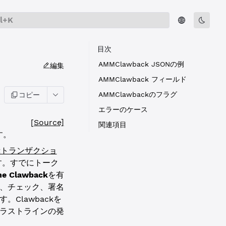
rl+K
目次
AMMClawback JSONの例
編集
AMMClawback フィールド
AMMClawbackのフラグ
コピー
エラーのケース
[Source]
関連項目
す。
Setトランザクショ
す。すでにトーク
ine Clawback
を有
、チェック、署名
Clawbackを
ラストラインの発