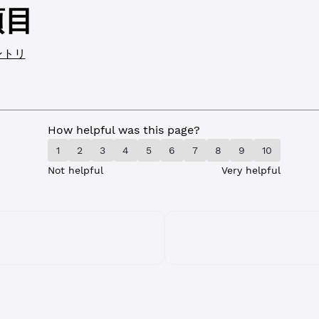
項目
ントリ
How helpful was this page?
1
2
3
4
5
6
7
8
9
10
Not helpful
Very helpful