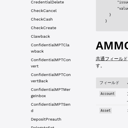
CredentialDelete
      "issu
      "valu
CheckCancel
  }
CheckCash
}
CheckCreate
Clawback
AMMC
ConfidentialMPTCla
wback
共通フィールド
ConfidentialMPTCon
す。
vert
ConfidentialMPTCon
vertBack
フィールド
ConfidentialMPTMer
Account
geInbox
ConfidentialMPTSen
d
Asset
DepositPreauth
DelegateSet