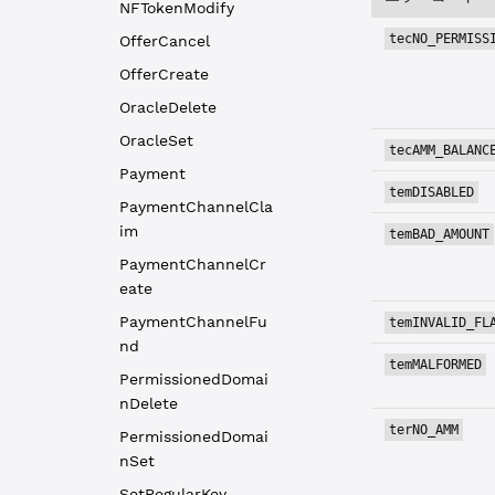
NFTokenModify
tecNO_PERMISS
OfferCancel
OfferCreate
OracleDelete
OracleSet
tecAMM_BALANC
Payment
temDISABLED
PaymentChannelCla
im
temBAD_AMOUNT
PaymentChannelCr
eate
PaymentChannelFu
temINVALID_FL
nd
temMALFORMED
PermissionedDomai
nDelete
terNO_AMM
PermissionedDomai
nSet
SetRegularKey