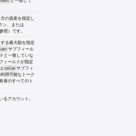
と一致して
count
一方の資産を指定し
クン、または
参照）です。
収する最大額を指定
サブフィール
suer
ドと一致していな
フィールドが指定
は
サブフィ
value
の利用可能なトーク
有者のすべてのト
いるアカウント。