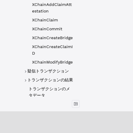
XChainAddClaimAtt
estation
XChainClaim
XChainCommit
XChainCreateBridge
XChainCreateClaimI
D
XChainModifyBridge
疑似トランザクション
トランザクションの結果
トランザクションのメ
タデータ
バイナリフォーマット
クライアントライブラリ
HTTP / WebSocket API リ
概要
ファレンス