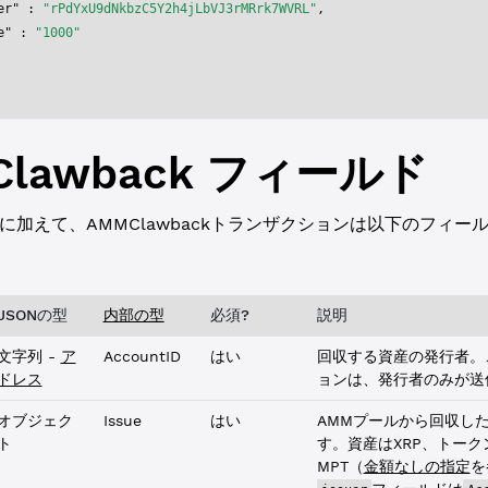
er"
 : 
"rPdYxU9dNkbzC5Y2h4jLbVJ3rMRrk7WVRL"
,
e"
 : 
"1000"
lawback
フィールド
に加えて、
AMMClawback
トランザクションは以下のフィー
JSONの型
内部の型
必須?
説明
文字列 -
ア
AccountID
はい
回収する資産の発行者。
ドレス
ョンは、発行者のみが送
オブジェク
Issue
はい
AMMプールから回収し
ト
す。資産はXRP、トーク
MPT（
金額なしの指定
を