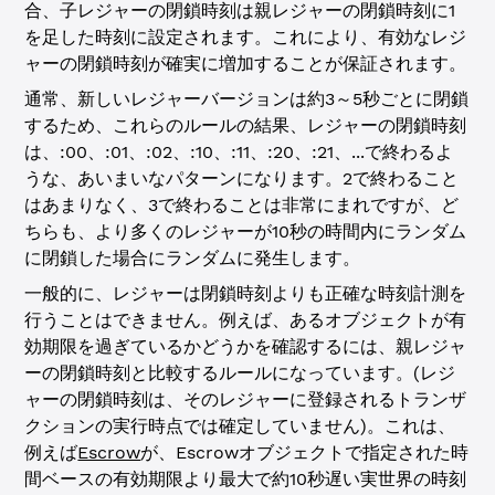
合、子レジャーの閉鎖時刻は親レジャーの閉鎖時刻に1
を足した時刻に設定されます。これにより、有効なレジ
ャーの閉鎖時刻が確実に増加することが保証されます。
通常、新しいレジャーバージョンは約3～5秒ごとに閉鎖
するため、これらのルールの結果、レジャーの閉鎖時刻
は、:00、:01、:02、:10、:11、:20、:21、...で終わるよ
うな、あいまいなパターンになります。2で終わること
はあまりなく、3で終わることは非常にまれですが、ど
ちらも、より多くのレジャーが10秒の時間内にランダム
に閉鎖した場合にランダムに発生します。
一般的に、レジャーは閉鎖時刻よりも正確な時刻計測を
行うことはできません。例えば、あるオブジェクトが有
効期限を過ぎているかどうかを確認するには、親レジャ
ーの閉鎖時刻と比較するルールになっています。(レジ
ャーの閉鎖時刻は、そのレジャーに登録されるトランザ
クションの実行時点では確定していません)。これは、
例えば
Escrow
が、Escrowオブジェクトで指定された時
間ベースの有効期限より最大で約10秒遅い実世界の時刻