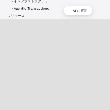
インフラストラクチャ
Agentic Transactions
AI に質問
リソース
概要
XRPLの概要
ユースケースとプロジェクト
歴史
環境への影響
XRPL財団
よくある質問
プライバシーポリシー
ドキュメント
XRPLドキュメント