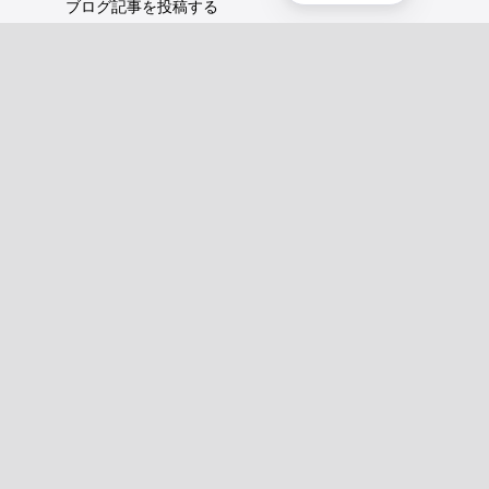
ブログ記事を投稿する
概要
XRPLの概要
ユースケースとプロジェクト
歴史
環境への影響
XRPL財団
よくある質問
プライバシーポリシー
ドキュメント
XRPLドキュメント
はじめに
ユースケース