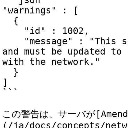
```json

"warnings" : [

  {

    "id" : 1002,

    "message" : "This server is amendment blocked, 
and must be updated to 
with the network."

  }

]

```

この警告は、サーバが[Amend
(/ja/docs/concepts/netw