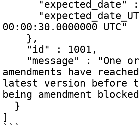
      "expected_date" : 864030,

      "expected_date_UTC" : "2000-Jan-11 
00:00:30.0000000 UTC"

    },

    "id" : 1001,

    "message" : "One or more unsupported 
amendments have reached
latest version before t
being amendment blocked.
  }

]

```
