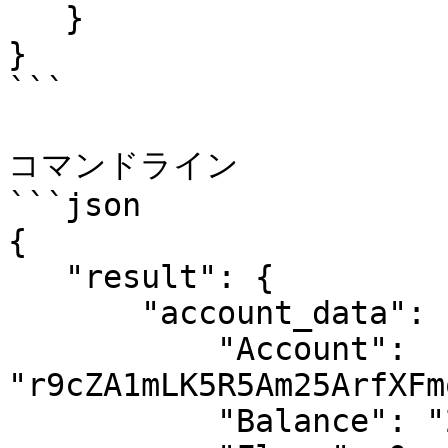
   }

}

```

コマンドライン

```json

{

   "result": {

       "account_data": {

           "Account": 
"r9cZA1mLK5R5Am25ArfXFm
           "Balance": "27389517749",
