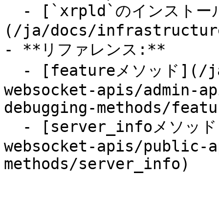
  - [`xrpld`のインストールと更新]
(/ja/docs/infrastructur
- **リファレンス:**

  - [featureメソッド](/ja/docs/references/http-
websocket-apis/admin-ap
debugging-methods/featur
  - [server_infoメソッド](/ja/docs/references/http-
websocket-apis/public-a
methods/server_info)