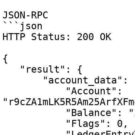
JSON-RPC

```json

HTTP Status: 200 OK

{

   "result": {

       "account_data": {

           "Account": 
"r9cZA1mLK5R5Am25ArfXFm
           "Balance": "27389517749",

           "Flags": 0,

           "LedgerEntryType": "AccountRoot",
