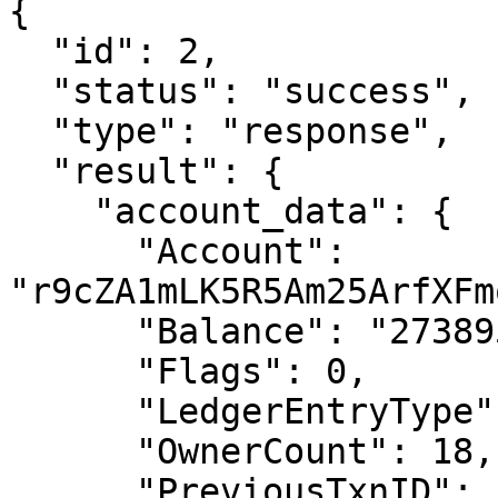
{

  "id": 2,

  "status": "success",

  "type": "response",

  "result": {

    "account_data": {

      "Account": 
"r9cZA1mLK5R5Am25ArfXFm
      "Balance": "27389517749",

      "Flags": 0,

      "LedgerEntryType": "AccountRoot",

      "OwnerCount": 18,

      "PreviousTxnID": 