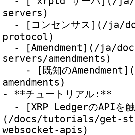
  - [`xrpld`サーバ](/ja/docs/concepts/networks-and-
servers)

  - [コンセンサス](/ja/docs/concepts/consensus-
protocol)

  - [Amendment](/ja/docs/concepts/networks-and-
servers/amendments)

    - [既知のAmendment](/resources/known-
amendments)

- **チュートリアル:**

  - [XRP LedgerのAPIを触ってみよう]
(/docs/tutorials/get-st
websocket-apis)
