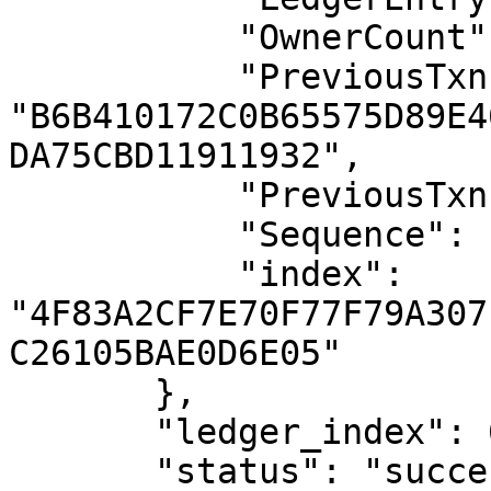
           "OwnerCount": 18,

           "PreviousTxnID": 
"B6B410172C0B65575D89E4
DA75CBD11911932",

           "PreviousTxnLgrSeq": 6592159,

           "Sequence": 1400,

           "index": 
"4F83A2CF7E70F77F79A307
C26105BAE0D6E05"

       },

       "ledger_index": 6761012,

       "status": "success"
