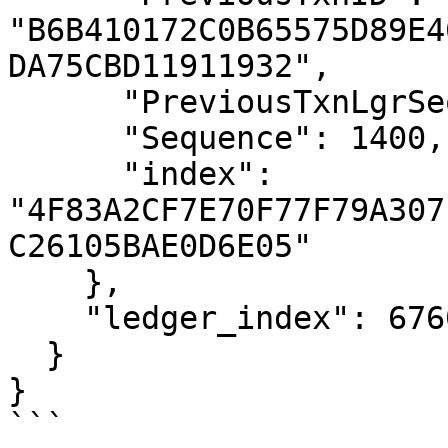
"B6B410172C0B65575D89E4
DA75CBD11911932",

      "PreviousTxnLgrSeq": 6592159,

      "Sequence": 1400,

      "index": 
"4F83A2CF7E70F77F79A307
C26105BAE0D6E05"

    },

    "ledger_index": 6760970

  }

}

```
