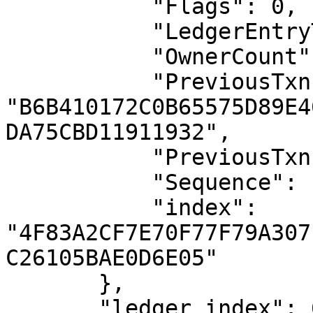
           "Flags": 0,

           "LedgerEntryType": "AccountRoot",

           "OwnerCount": 18,

           "PreviousTxnID": 
"B6B410172C0B65575D89E4
DA75CBD11911932",

           "PreviousTxnLgrSeq": 6592159,

           "Sequence": 1400,

           "index": 
"4F83A2CF7E70F77F79A307
C26105BAE0D6E05"

       },

       "ledger_index": 6761012,
