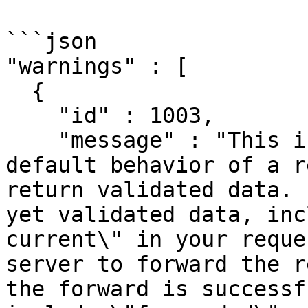
```json

"warnings" : [

  {

    "id" : 1003,

    "message" : "This is a reporting server. The 
default behavior of a r
return validated data. 
yet validated data, inc
current\" in your reque
server to forward the r
the forward is successf