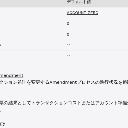
デフォルト値
ACCOUNT_ZERO
0
0
y
""
""
Amendment
クション処理を変更するAmendmentプロセスの進行状況を
票の結果としてトランザクションコストまたはアカウント準備
。
fy