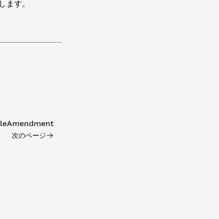
します。
bleAmendment
次のページ