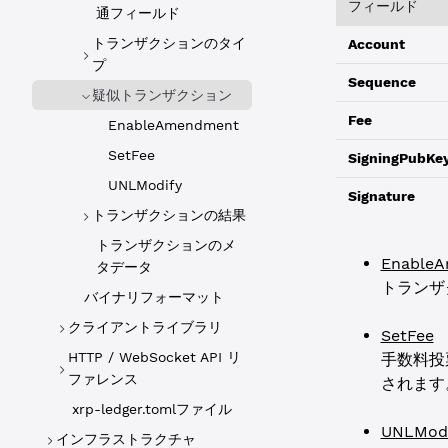
フィールド
通フィールド
トランザクションのタイ
Account
プ
Sequence
疑似トランザクション
Fee
EnableAmendment
SetFee
SigningPubKe
UNLModify
Signature
トランザクションの結果
トランザクションのメ
Enable
タデータ
トランザ
バイナリフォーマット
クライアントライブラリ
SetFee
HTTP / WebSocket API リ
手数料投
ファレンス
されます
xrp-ledger.tomlファイル
UNLModi
インフラストラクチャ