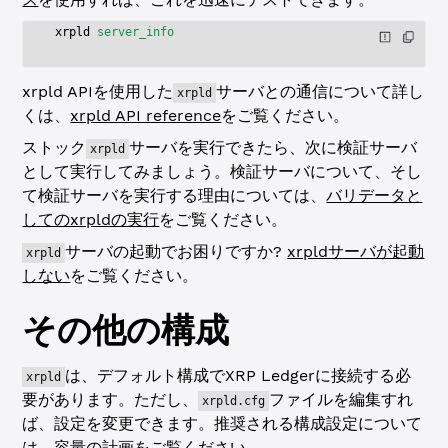
xrpld
 server_info
xrpld APIを使用した
サーバとの通信について詳し
xrpld
くは、
xrpld API reference
をご覧ください。
ストック
サーバを実行できたら、次に検証サーバ
xrpld
として実行してみましょう。検証サーバについて、そし
て検証サーバを実行する理由については、
バリデータと
してのxrpldの実行
をご覧ください。
サーバの起動でお困りですか?
xrpldサーバが起動
xrpld
しない
をご覧ください。
その他の構成
は、デフォルト構成でXRP Ledgerに接続する必
xrpld
要があります。ただし、
ファイルを編集すれ
xrpld.cfg
ば、設定を変更できます。推奨される構成設定について
は、
容量の計画
をご覧ください。