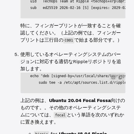
uid   TechOps Team at Ripple <
techops+xrpld@rippl
sub   ed25519 2026-02-16 [S] [expires: 2029-02-15
特に、フィンガープリントが一致することを確
認してください。（上記の例では、フィンガー
プリントは三行目の
で始まる部分です。）
C001
使用しているオペレーティングシステムのバー
ジョンに対応する適切なRippleリポジトリを追
加します。
echo "deb [signed-by=/usr/local/share/keyrings/ri
    sudo tee -a /etc/apt/sources.list.d/ripple.li
上記の例は、
Ubuntu 20.04 Focal Fossa
向けの
ものです。。その他のオペレーティングシステ
ムについては、
という単語を次のいずれか
focal
に置き換えます。
for
Ubuntu 18.04 Bionic