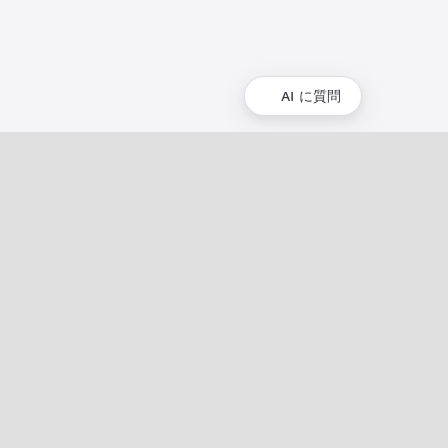
AI に質問
コミュニティ
コミュニティ
イベント
開発者向け資金提供
XRPLの仕事
開発者ブログ
XRPL Grants
GitHub