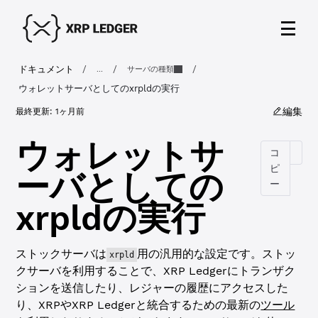
ドキュメント
/
/
/
...
サーバの種類
ウォレットサーバとしてのxrpldの実行
編集
最終更新:
1ヶ月前
ウォレットサ
コ
ピ
ーバとしての
ー
xrpldの実行
ストックサーバは
用の汎用的な設定です。ストッ
xrpld
クサーバを利用することで、XRP Ledgerにトランザク
ションを送信したり、レジャーの履歴にアクセスした
り、XRPやXRP Ledgerと統合するための最新の
ツール