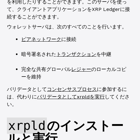
を利用したりすることができます。このサーバを使っ
て、クライアントアプリケーションをXRP Ledgerに接
続することができます。
ウォレットサーバは、次のすべてのことを行います。
ピアネットワーク
に接続
暗号署名された
トランザクション
を中継
完全な共有グローバル
レジャー
のローカルコピ
ーを維持
バリデータとして
コンセンサスプロセス
に参加するに
は、代わりに
バリデータとしてxrpldを実行
してくださ
い。
xrpld
のインストー
ルと実行