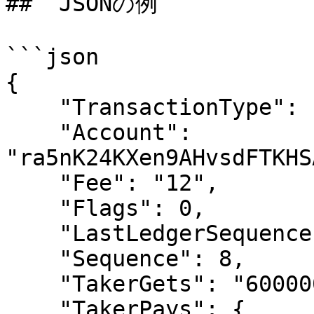
##  JSONの例

```json

{

    "TransactionType": "OfferCreate",

    "Account": 
"ra5nK24KXen9AHvsdFTKHS
    "Fee": "12",

    "Flags": 0,

    "LastLedgerSequence": 7108682,

    "Sequence": 8,

    "TakerGets": "6000000",

    "TakerPays": {
