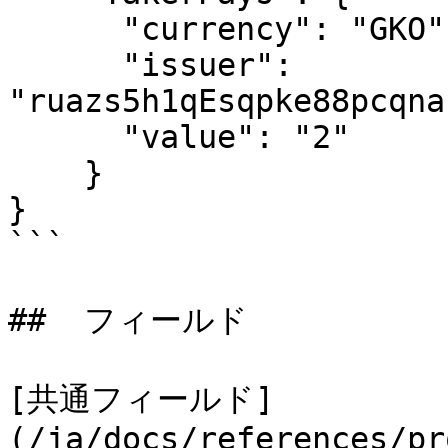
      "currency": "GKO",

      "issuer": 
"ruazs5h1qEsqpke88pcqna
      "value": "2"

    }

}

```

##  フィールド

[共通フィールド]
(/ja/docs/references/pr