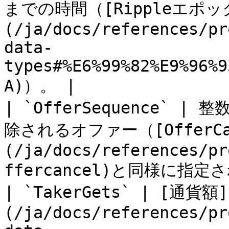
までの時間（[Rippleエポ
(/ja/docs/references/pr
data-
types#%E6%99%82%E9%96%9
A)）。 |

| `OfferSequence` | 
除されるオファー（[OfferCa
(/ja/docs/references/pr
ffercancel)と同様に指定
| `TakerGets` | [通貨額]
(/ja/docs/references/pr