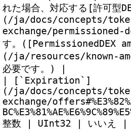
れた場合、対応する[許可型DE
(/ja/docs/concepts/toke
exchange/permissio
す。([PermissionedDEX am
(/ja/resources/known-a
必要です。) |

| [`Expiration`]
(/ja/docs/concepts/toke
exchange/offers#%E3%82%
BC%E3%81%AE%E6%9C%89%E5
整数 | UInt32 | いい