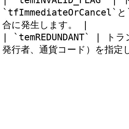
| `temINVALID_FLAG`
`tfImmediateOrCancel
合に発生します。 |

| `temREDUNDANT` 
発行者、通貨コード）を指定し