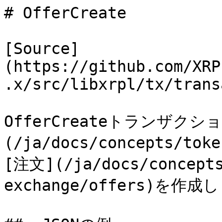
# OfferCreate

[Source]
(https://github.com/XRP
.x/src/libxrpl/tx/trans
OfferCreateトランザク
(/ja/docs/concepts/tok
[注文](/ja/docs/concepts
exchange/offers)を作成