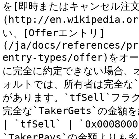
を[即時またはキャンセル注文
(http://en.wikipedia.
い、[Offerエントリ]
(/ja/docs/references/pr
entry-types/offe
に完全に約定できない場合、
ォルトでは、所有者は完全な`T
があります。`tfSell`フ
完全な`TakerGets`の金
| `tfSell` | `0x00080
`TakerPays`の金額よ